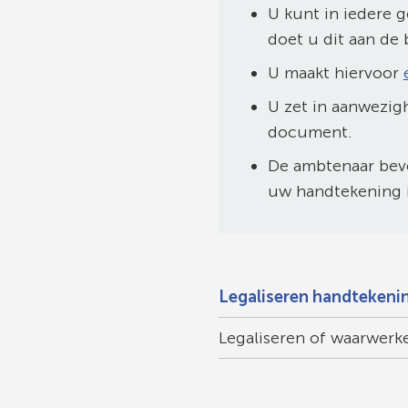
U kunt in iedere 
Gebruik
doet u dit aan de 
de
U maakt hiervoor
enter-
toets
U zet in aanwezig
om
document.
een
De ambtenaar bev
waarde
uw handtekening i
te
selecteren.
Legaliseren handtekeni
Legaliseren of waarwer