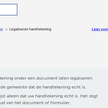
ndersteuning,
In de
Meedoen
Bestuur en
werk en
gemeente
en
organisatie
inkomen
Ede
meepraten
Lees voo
en
Legaliseren handtekening
ening onder een document laten legaliseren.
 de gemeente dat de handtekening echt is.
ijst alleen dat uw handtekening echt is. Het zegt
oud van het document of formulier.