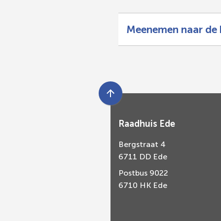
Meenemen naar de 
Scroll
naar
Raadhuis Ede
boven
naar
Bergstraat 4
het
6711 DD Ede
begin
van
Postbus 9022
de
6710 HK Ede
paginainhoud