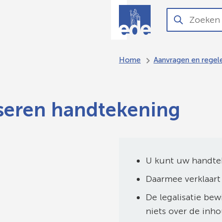
O
Aanvragen
Zoeken
Wanneer
en regelen
resultaten
beschikbaar
Home
Aanvragen en regel
zijn
kun
je
seren handtekening
hierdoor
navigeren
door
pijl
U kunt uw handtek
omhoog
en
Daarmee verklaart
omlaag
De legalisatie bew
te
niets over de inh
gebruiken.