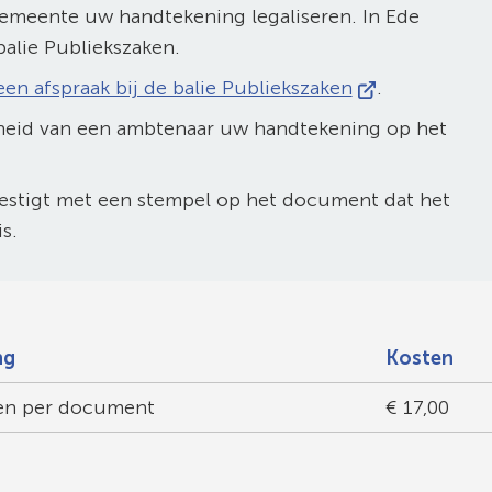
gemeente uw handtekening legaliseren. In Ede
balie Publiekszaken.
(Verwijst
een afspraak bij de balie Publiekszaken
.
naar
heid van een ambtenaar uw handtekening op het
een
externe
estigt met een stempel op het document dat het
website)
s.
ng
Kosten
ken per document
€ 17,00