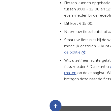
Fietsen kunnen opgehaal
tussen 9:00 - 12:00 en 12
even melden bij de recepti
Dit kost € 15,00.
Neem uw fietssleutel of 
Staat uw fiets niet bij de we
mogelijk gestolen. U kunt
(Verwijst
de politie
.
naar
Wilt u zelf een achtergela
een
fiets melden? Dan kunt u
externe
maken
op deze pagina. Wij
website)
brengen deze naar de fiet
Scroll