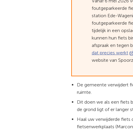
Vanaf 6 mei 2026 v
foutgeparkeerde f
station Ede-Wagen
foutgeparkeerde fie
tijdelijk in een ops
kunnen hun fiets b
afspraak en tegen b
(V
dat precies werkt
na
website van Spoor
e
ex
we
De gemeente verwijdert fi
ruimte.
Dit doen we als een fiets b
de grond ligt of er langer 
Haal uw verwijderde fiets o
fietsenwerkplaats (Marconi