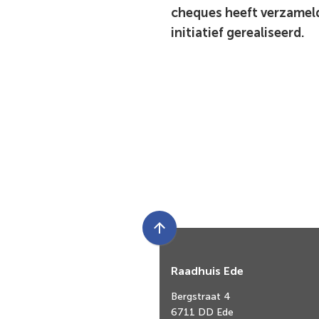
cheques heeft verzamel
initiatief gerealiseerd.
Scroll
naar
Raadhuis Ede
boven
naar
Bergstraat 4
het
6711 DD Ede