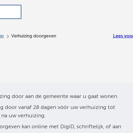
ndersteuning,
In de
Meedoen
Bestuur en
werk en
gemeente
en
organisatie
inkomen
Ede
meepraten
Lees voo
en
Verhuizing doorgeven
zing door aan de gemeente waar u gaat wonen.
g door vanaf 28 dagen vóór uw verhuizing tot
en na uw verhuizing.
rgeven kan online met DigiD, schriftelijk, of aan