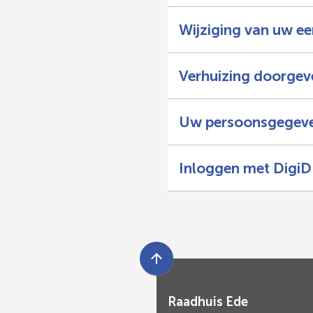
Wijziging van uw e
Verhuizing doorgev
Uw persoonsgegev
Inloggen met DigiD
Scroll
naar
Raadhuis Ede
boven