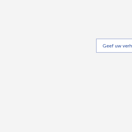
Geef uw verh
(Verwijst
naar
een
externe
website)