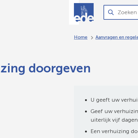
O
Aanvragen
Zoeken
Wanneer
en regelen
resultaten
beschikbaar
Home
Aanvragen en regel
zijn
kun
je
izing doorgeven
hierdoor
navigeren
door
pijl
U geeft uw verhui
omhoog
en
Geef uw verhuizin
omlaag
uiterlijk vijf dag
te
Een verhuizing doo
gebruiken.