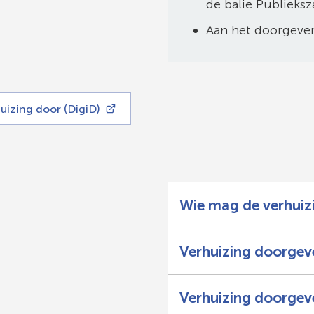
de balie Publieksz
Gebruik
Aan het doorgeven
de
enter-
toets
om
uizing door (DigiD)
een
waarde
te
selecteren.
Wie mag de verhuiz
Verhuizing doorgeve
Verhuizing doorgev