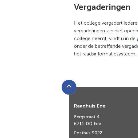
Vergaderingen
Het college vergadert iedere
vergaderingen zijn niet openb
college neemt, vindt u in de
onder de betreffende vergade
het raadsinformatiesysteem.
Scroll
naar
Raadhuis Ede
boven
naar
Bergstraat 4
het
6711 DD Ede
begin
Postbus 9022
van