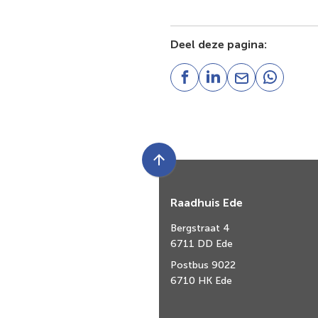
Deel deze pagina:
(Verwijst
(Verwijst
(Verwijst
(Verwijst
naar
naar
naar
naar
een
een
een
een
externe
externe
e-
externe
website)
website)
mailadres)
website)
Scroll
naar
Raadhuis Ede
boven
naar
Bergstraat 4
het
6711 DD Ede
begin
Postbus 9022
van
6710 HK Ede
de
paginainhoud