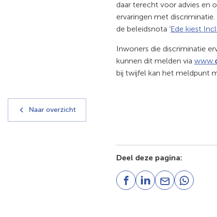
daar terecht voor advies en o
ervaringen met discriminatie. 
de beleidsnota ‘
Ede kiest Inclu
Inwoners die discriminatie er
kunnen dit melden via
www.
bij twijfel kan het meldpunt
Naar overzicht
Deel deze pagina:
(Verwijst
(Verwijst
(Verwijst
(Verwijst
naar
naar
naar
naar
een
een
een
een