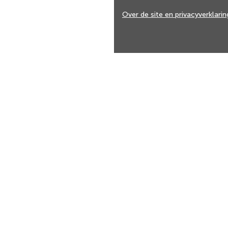
externe
externe
externe
externe
Over de site en privacyverklarin
website)
website)
website)
website)