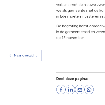
verband met de nieuwe zwe
we als gemeente met de kom
in Ede moeten investeren in 
De begroting komt oordeel
in de gemeenteraad en verv
op 13 november.
Naar overzicht
Deel deze pagina:
(Verwijst
(Verwijst
(Verwijst
(Verwijst
naar
naar
naar
naar
een
een
een
een