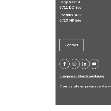
Bergstraat 4
het
6711 DD Ede
begin
Postbus 9022
van
6710 HK Ede
de
paginainhoud
Contact
/gemeenteede
gemeenteede
gemeente-
@gemeent
(Verwijst
(Verwijst
(Verwijst
(Verwijst
ede
ede
naar
naar
naar
naar
Toegankelijkheidsverklaring
een
een
een
een
externe
externe
externe
externe
Over de site en privacyverklarin
website)
website)
website)
website)