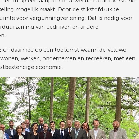
den in op een aanpak die zowel de natuur versterkt
eling mogelijk maakt. Door de stikstofdruk te
ruimte voor vergunningverlening. Dat is nodig voor
rduurzaming van bedrijven en andere
en.
 zich daarmee op een toekomst waarin de Veluwe
 te wonen, werken, ondernemen en recreëren, met een
mstbestendige economie.