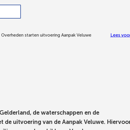
ndersteuning,
In de
Meedoen
Bestuur en
werk en
gemeente
en
organisatie
inkomen
Ede
meepraten
Lees voo
Overheden starten uitvoering Aanpak Veluwe
e Gelderland, de waterschappen en de
t de uitvoering van de Aanpak Veluwe. Hiervoo