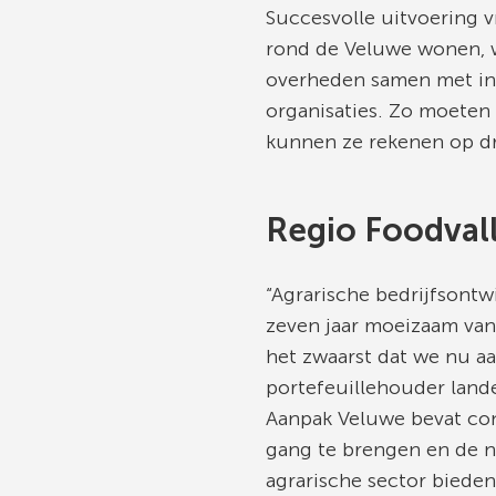
Succesvolle uitvoering 
rond de Veluwe wonen,
overheden samen met inw
organisaties. Zo moeten 
kunnen ze rekenen op dr
Regio Foodval
“Agrarische bedrijfsontw
zeven jaar moeizaam vanw
het zwaarst dat we nu aa
portefeuillehouder landel
Aanpak Veluwe bevat co
gang te brengen en de na
agrarische sector biede