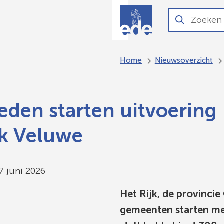
O
Aanvragen
Zoeken
Wanneer
en regelen
resultaten
beschikbaar
Home
Nieuwsoverzicht
zijn
kun
je
den starten uitvoering
hierdoor
navigeren
k Veluwe
door
pijl
omhoog
um:
 juni 2026
en
Het Rijk, de provinci
omlaag
te
gemeenten starten me
gebruiken.