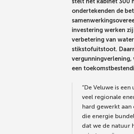
stelt het kabinet 300
Gebruik
ondertekenden de be
de
samenwerkingsovereen
enter-
investering werken zij
toets
verbetering van wate
om
stikstofuitstoot. Daa
een
waarde
vergunningverlening,
te
een toekomstbestend
selecteren.
De Veluwe is een
veel regionale ener
hard gewerkt aan d
die energie bunde
dat we de natuur 