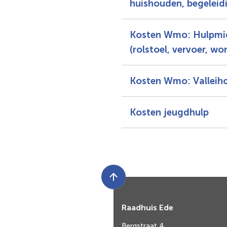
huishouden, begeleidin
Kosten Wmo: Hulpmi
(rolstoel, vervoer, wo
Kosten Wmo: Valleih
Kosten jeugdhulp
Scroll
naar
Raadhuis Ede
boven
naar
Bergstraat 4