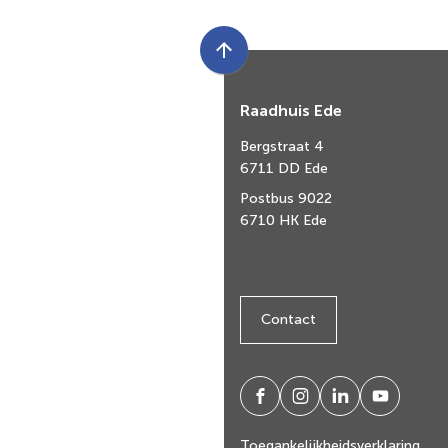
Scroll
naar
Raadhuis Ede
boven
naar
Bergstraat 4
het
6711 DD Ede
begin
Postbus 9022
van
6710 HK Ede
de
paginainhoud
Contact
/gemeenteede
gemeenteede
gemeente-
@gemeent
(Verwijst
(Verwijst
(Verwijst
(Verwijst
ede
ede
naar
naar
naar
naar
Toegankelijkheidsverklaring