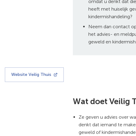
omdat u denkt dat di
heeft met huiselijk g
kindermishandeling?
Neem dan contact op 
het advies- en meldpu
geweld en kindermish
Website Veilig Thuis
(Verwijst
naar
een
externe
Wat doet Veilig 
website)
Ze geven u advies over wat
denkt dat iemand te maken
geweld of kindermishandel