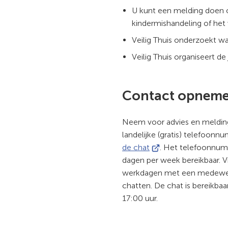
U kunt een melding doen o
kindermishandeling of he
Veilig Thuis onderzoekt wa
Veilig Thuis organiseert de 
Contact opnem
Neem voor advies en melding
landelijke (gratis) telefoon
(Verwijst
de chat
. Het telefoonnumm
naar
dagen per week bereikbaar. V
een
werkdagen met een medewerk
externe
chatten. De chat is bereikbaa
website)
17:00 uur.