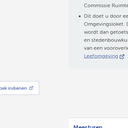
Commissie Ruimtel
Gebruik
de
Dit doet u door e
enter-
Omgevingsloket. D
toets
wordt dan getoets
om
en stedenbouwkund
een
van een vooroverl
waarde
(Ver
Leefomgeving
.
te
naa
selecteren.
een
ext
webs
oek indienen
Meesturen