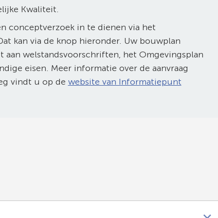
ijke Kwaliteit.
en conceptverzoek in te dienen via het
at kan via de knop hieronder. Uw bouwplan
t aan welstandsvoorschriften, het Omgevingsplan
ige eisen. Meer informatie over de aanvraag
eg vindt u op de
website van Informatiepunt
wijst
r
erne
ite)