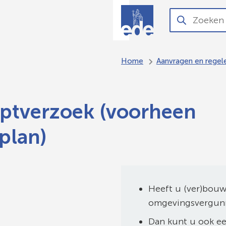
O
Aanvragen
Zoeken
Wanneer
en regelen
resultaten
beschikbaar
Home
Aanvragen en regel
zijn
kun
je
ptverzoek (voorheen
hierdoor
navigeren
plan)
door
pijl
omhoog
en
Heeft u (ver)bouw
omlaag
omgevingsvergun
te
Dan kunt u ook ee
gebruiken.