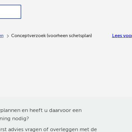
ndersteuning,
In de
Meedoen
Bestuur en
werk en
gemeente
en
organisatie
inkomen
Ede
meepraten
Lees voo
en
Conceptverzoek (voorheen schetsplan)
plannen en heeft u daarvoor een
ning nodig?
rst advies vragen of overleggen met de