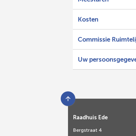
Kosten
Commissie Ruimtelij
Uw persoonsgegev
Scroll
naar
Raadhuis Ede
boven
naar
Bergstraat 4
het