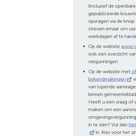
(inclusief de openbare
gepubliceerde bouwt
opvragen via de knop 
streven ernaar om uw 
werkdagen af te hand
Op de website
www.ov
ook een overzicht van
vergunningen.
Op de website met
of
(Verw
bekendmakingen
v
naar
van lopende aanvrage
een
binnen gemeenteblad
exte
Heeft u een vraag of w
webs
maken om een aanvra
omgevingsvergunning
in te zien? Vul dan
het
in. Kies voor het 