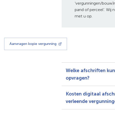
‘vergunningen/bouw)r
pand of perceel’. Wij
met u op.
Aanvragen kopie vergunning
(Verwijst
naar
een
externe
website)
Welke afschriften kun
opvragen?
Kosten digitaal afschr
verleende vergunning