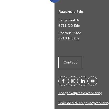
naar
Raadhuis Ede
boven
naar
Bergstraat 4
het
6711 DD Ede
begin
Postbus 9022
van
6710 HK Ede
de
paginainhoud
Contact
/gemeenteede
gemeenteede
gemeente-
@gemeent
(Verwijst
(Verwijst
(Verwijst
(Verwijst
ede
ede
naar
naar
naar
naar
Toegankelijkheidsverklaring
een
een
een
een
externe
externe
externe
externe
Over de site en privacyverklarin
website)
website)
website)
website)