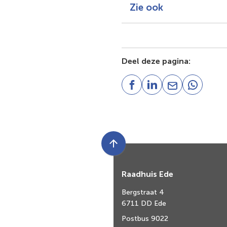
Zie ook
Deel deze pagina:
(Verwijst
(Verwijst
(Verwijst
(Verwijst
naar
naar
naar
naar
een
een
een
een
externe
externe
e-
externe
website)
website)
mailadres)
website)
Scroll
naar
Raadhuis Ede
boven
naar
Bergstraat 4
het
6711 DD Ede
begin
Postbus 9022
van