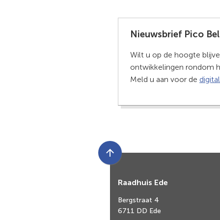
Nieuwsbrief Pico Be
Wilt u op de hoogte blijv
ontwikkelingen rondom h
Meld u aan voor de
digita
Scroll
naar
Raadhuis Ede
boven
naar
Bergstraat 4
het
6711 DD Ede
begin