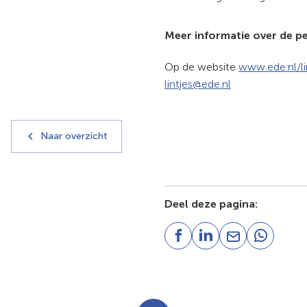
Meer informatie over de p
Op de website
www.ede.nl/li
(Verwijst
lintjes@ede.nl
naar
een
e-
Naar overzicht
mailadres)
Deel deze pagina:
(Verwijst
(Verwijst
(Verwijst
(Verwijst
naar
naar
naar
naar
een
een
een
een
externe
externe
e-
externe