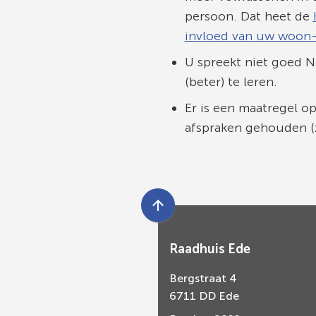
persoon. Dat heet de
invloed van uw woon- 
U spreekt niet goed N
(beter) te leren.
Er is een maatregel o
afspraken gehouden (z
Scroll
naar
Raadhuis Ede
boven
naar
Bergstraat 4
het
6711 DD Ede
begin