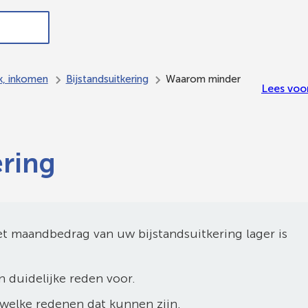
ndersteuning,
In de
Meedoen
Bestuur en
werk en
gemeente
en
organisatie
inkomen
Ede
meepraten
k, inkomen
Bijstandsuitkering
Waarom minder
Lees voo
ring
et maandbedrag van uw bijstandsuitkering lager is
n duidelijke reden voor.
 welke redenen dat kunnen zijn.