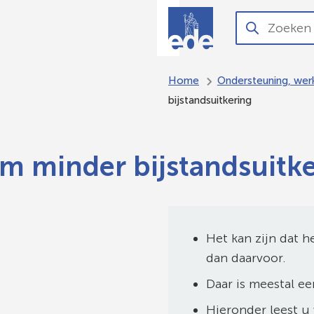
O
Aanvragen
Zoeken
Wanneer
en regelen
resultaten
beschikbaar
Home
Ondersteuning, wer
zijn
bijstandsuitkering
kun
je
hierdoor
m minder bijstandsuitke
navigeren
door
pijl
omhoog
Het kan zijn dat h
en
dan daarvoor.
omlaag
Daar is meestal ee
te
Hieronder leest u
gebruiken.