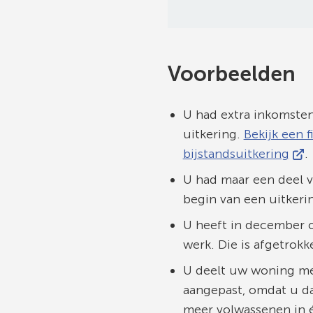
Gebruik
de
enter-
Voorbeelden
toets
om
U had extra inkomsten
een
uitkering.
Bekijk een 
waarde
(Ver
bijstandsuitkering
.
te
naa
selecteren.
U had maar een deel v
een
begin van een uitkeri
ext
U heeft in december o
webs
werk. Die is afgetrokk
U deelt uw woning me
aangepast, omdat u d
meer volwassenen in é