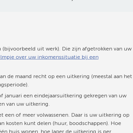
 (bijvoorbeeld uit werk). Die zijn afgetrokken van uw
filmpje over uw inkomenssituatie bij een
wijst
r
an de maand recht op een uitkering (meestal aan het
ngsperiode).
erne
f januari een eindejaarsuitkering gekregen van uw
ite)
en van uw uitkering.
t een of meer volwassenen. Daar is uw uitkering op
an kosten kunt delen (huur, boodschappen). Hoe
én huis wonen, hoe lager de uitkering is per