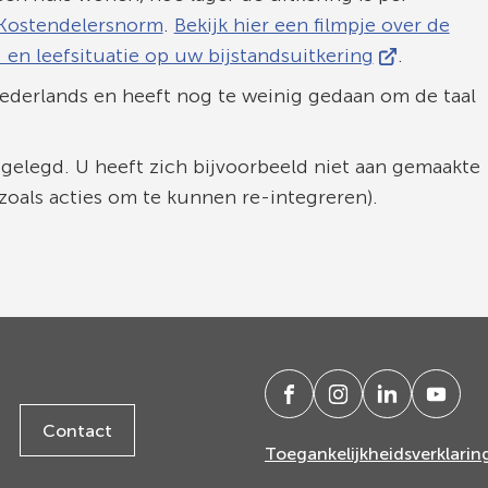
Kostendelersnorm
.
Bekijk hier een filmpje over de
(Verwijst
en leefsituatie op uw bijstandsuitkering
.
naar
ederlands en heeft nog te weinig gedaan om de taal
een
externe
pgelegd. U heeft zich bijvoorbeeld niet aan gemaakte
website)
oals acties om te kunnen re-integreren).
/gemeenteede
(Verwijst
gemeenteede
(Verwijst
gemeente-
(Verwijst
@geme
(Verwi
Contact
ede
ede
naar
naar
naar
naar
Toegankelijkheidsverklarin
een
een
een
een