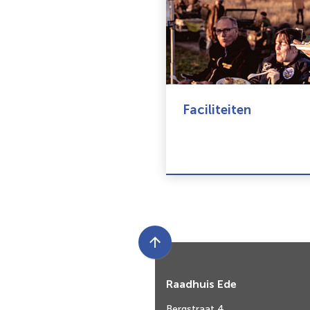
Faciliteiten
Scroll
naar
Raadhuis Ede
boven
naar
Bergstraat 4