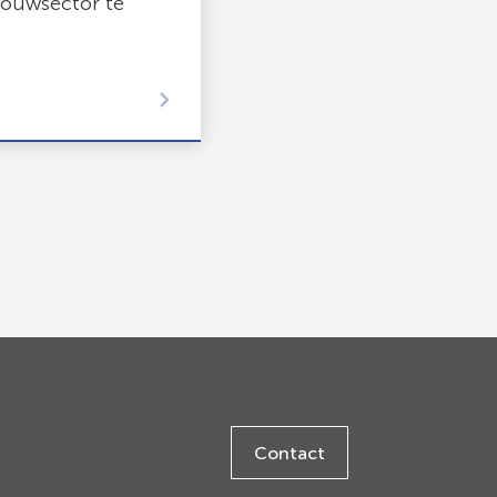
bouwsector te
Contact