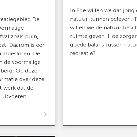
In Ede willen we dat jong
natuur kunnen beleven. Te
reatiegebied De
willen we de natuur bes
oormalige
ruimte geven. Hoe zorge
afval zoals puin,
goede balans tussen natu
est. Daarom is een
recreatie?
u afgesloten. De
in de voormalige
berg. Op deze
ormatie over deze
et werk dat de
 uitvoeren.