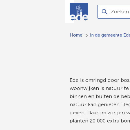
O
Aanvragen
Zoeken
Wanneer
en regelen
resultaten
beschikbaar
Home
In de gemeente Ed
zijn
kun
je
hierdoor
navigeren
Ede is omringd door bos
door
woonwijken is natuur te 
pijl
binnen en buiten de beb
omhoog
natuur kan genieten. Te
en
geven. Daarom zorgen we
omlaag
planten 20.000 extra bo
te
gebruiken.