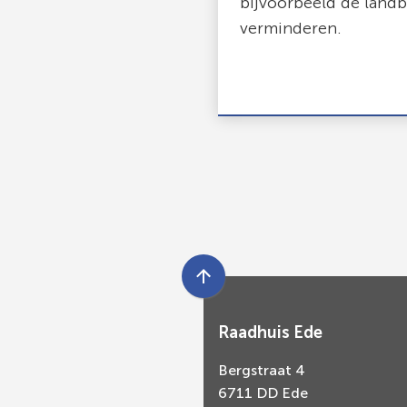
bijvoorbeeld de land
verminderen.
Scroll
naar
Raadhuis Ede
boven
naar
Bergstraat 4
het
6711 DD Ede
begin