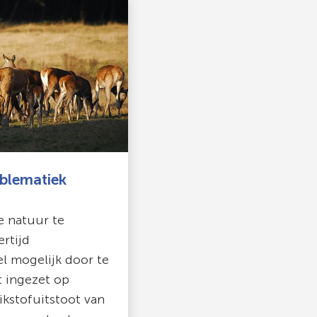
oblematiek
e natuur te
ertijd
l mogelijk door te
t ingezet op
kstofuitstoot van