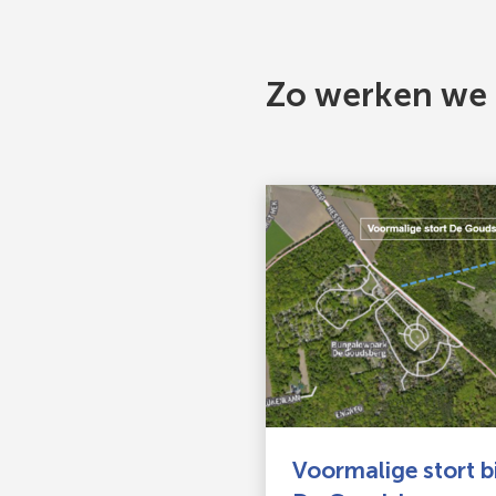
Gebruik
de
Zo werken we a
enter-
toets
om
een
waarde
te
selecteren.
Voormalige stort b