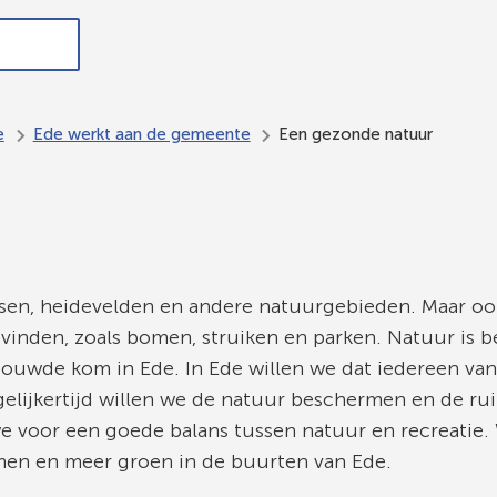
ndersteuning,
In de
Meedoen
Bestuur en
werk en
gemeente
en
organisatie
inkomen
Ede
meepraten
e
Ede werkt aan de gemeente
Een gezonde natuur
sen, heidevelden en andere natuurgebieden. Maar oo
vinden, zoals bomen, struiken en parken. Natuur is be
ouwde kom in Ede. In Ede willen we dat iedereen van
gelijkertijd willen we de natuur beschermen en de ru
 voor een goede balans tussen natuur en recreatie.
men en meer groen in de buurten van Ede.