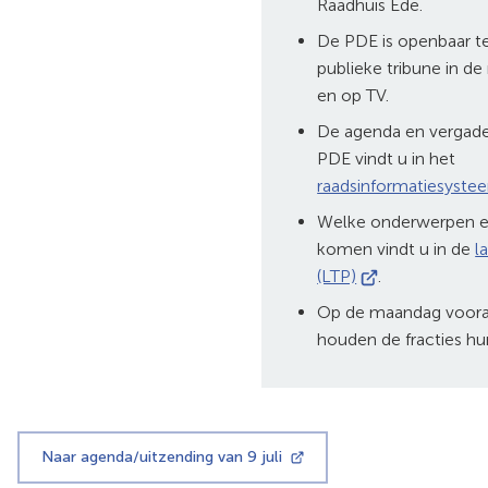
Raadhuis Ede.
De PDE is openbaar t
publieke tribune in de
en op TV.
De agenda en vergade
PDE vindt u in het
raadsinformatiesyste
Welke onderwerpen er
komen vindt u in de
l
(Verwijst
(LTP)
.
naar
Op de maandag voora
een
houden de fracties hun
externe
website)
Naar agenda/uitzending van 9 juli
(Verwijst