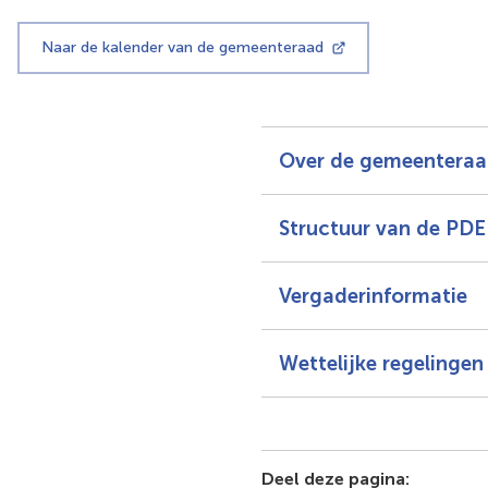
naar
een
Naar de kalender van de gemeenteraad
externe
(Verwijst
website)
naar
een
externe
website)
Over de gemeentera
Structuur van de PDE
Vergaderinformatie
Wettelijke regelingen
Deel deze pagina: