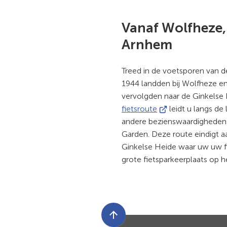
Vanaf Wolfheze
Arnhem
Treed in de voetsporen van d
1944 landden bij Wolfheze en
vervolgden naar de Ginkelse
(Verwijst
fietsroute
leidt u langs de
naar
andere bezienswaardigheden
een
Garden. Deze route eindigt a
externe
Ginkelse Heide waar uw uw fi
website)
grote fietsparkeerplaats op 
Scroll