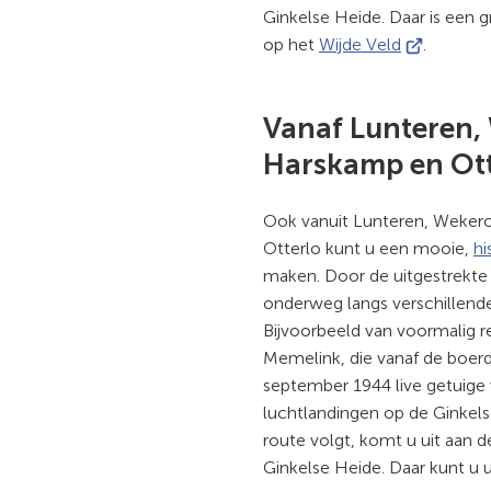
Ginkelse Heide. Daar is een g
(Verwijst
op het
Wijde Veld
.
naar
een
Vanaf Lunteren
externe
website)
Harskamp en Ott
Ook vanuit Lunteren, Weke
Otterlo kunt u een mooie,
hi
maken. Door de uitgestrekte
onderweg langs verschillend
Bijvoorbeeld van voormalig re
Memelink, die vanaf de boerd
september 1944 live getuige
luchtlandingen op de Ginkels
route volgt, komt u uit aan d
Ginkelse Heide. Daar kunt u u