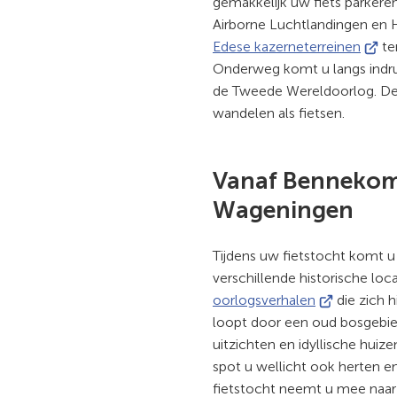
gemakkelijk uw fiets parker
Airborne Luchtlandingen en H
(Verwi
Edese kazerneterreinen
te
naar
Onderweg komt u langs indr
een
de Tweede Wereldoorlog. De
exter
wandelen als fietsen.
websi
Vanaf Bennekom
Wageningen
Tijdens uw fietstocht komt 
verschillende historische loc
(Verwijst
oorlogsverhalen
die zich h
naar
loopt door een oud bosgebie
een
uitzichten en idyllische huiz
externe
spot u wellicht ook herten e
website)
fietstocht neemt u mee naar