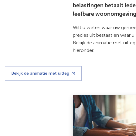
belastingen betaalt ied
leefbare woonomgeving
Wilt u weten waar uw gemeen
precies uit bestaat en waar u
Bekijk de animatie met uitle
hieronder.
Bekijk de animatie met uitleg
(Verwijst
naar
een
externe
website)