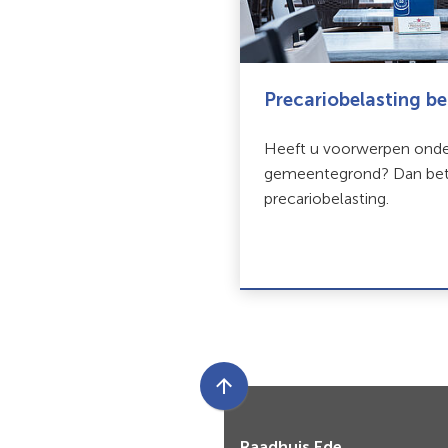
Precariobelasting be
Heeft u voorwerpen onde
gemeentegrond? Dan bet
precariobelasting.
Scroll
naar
Raadhuis Ede
boven